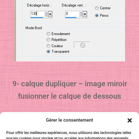
9- calque dupliquer – image miroir
fusionner le calque de dessous
10-
Gérer le consentement
Pour offrir les meilleures expériences, nous utilisons des technologies telles
que les cookies pour stocker et/ou accéder aux informations des appareils.