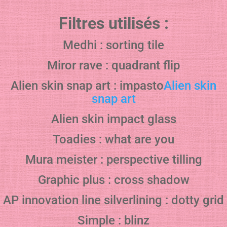
Filtres utilisés :
Medhi : sorting tile
Miror rave : quadrant flip
Alien skin snap art : impasto
Alien skin
snap art
Alien skin impact glass
Toadies : what are you
Mura meister : perspective tilling
Graphic plus : cross shadow
AP innovation line silverlining : dotty grid
Simple : blinz