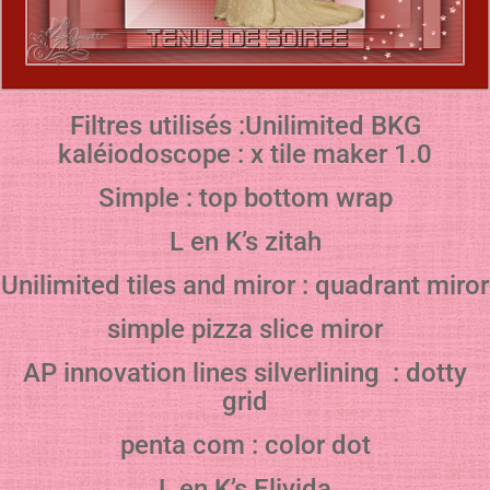
Filtres utilisés :Unilimited BKG
kaléiodoscope : x tile maker 1.0
Simple : top bottom wrap
L en K’s zitah
Unilimited tiles and miror : quadrant miror
simple pizza slice miror
AP innovation lines silverlining : dotty
grid
penta com : color dot
L en K’s Elivida